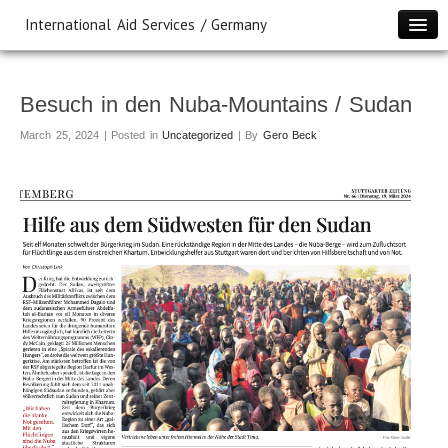
International Aid Services / Germany
Wer wir sind
Was wir tun
Besuch in den Nuba-Mountains / Sudan
WASH, Frauenförderung und Klimaanpassung in Red Sea /
March 25, 2024 | Posted in
Uncategorized
| By
Gero Beck
Sudan
Ganzheitliche Projekte im Südsudan
Eine Schule für Naliel
Aufforstungsprojekt in Tansania
Unternehmens-Partnerschaften
IAS International
Förderer
Jahresberichte, Spenden, Kontakt & Impressum
Datenschutzerklärung