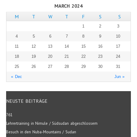
MARCH 2024
M
T
W
T
F
S
S
1
2
3
4
5
6
7
8
9
10
11
12
13
14
15
16
17
18
19
20
21
22
23
24
25
26
27
28
29
30
31
« Dec
Jun »
NEUSTE BEITRÄGE
761
Lehrertraining in Nimule / Südsudan abgeschlossem
Besuch in den Nuba-Mountains / Sudan